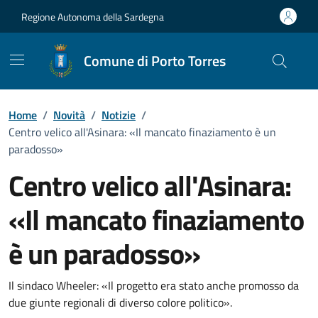
Vai ai contenuti
Vai al Footer
Regione Autonoma della Sardegna
Comune di Porto Torres
Home
/
Novità
/
Notizie
/
Centro velico all'Asinara: «Il mancato finaziamento è un
paradosso»
Centro velico all'Asinara:
«Il mancato finaziamento
è un paradosso»
Dettagli della notizia
Il sindaco Wheeler: «Il progetto era stato anche promosso da
due giunte regionali di diverso colore politico».