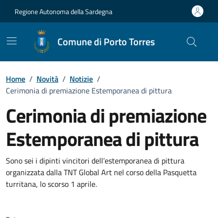
Vai ai contenuti
Vai al Footer
Regione Autonoma della Sardegna
Comune di Porto Torres
Home
/
Novità
/
Notizie
/
Cerimonia di premiazione Estemporanea di pittura
Cerimonia di premiazione
Estemporanea di pittura
Dettagli della notizia
Sono sei i dipinti vincitori dell’estemporanea di pittura
organizzata dalla TNT Global Art nel corso della Pasquetta
turritana, lo scorso 1 aprile.