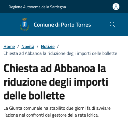
Vai ai contenuti
Vai al Footer
Regione Autonoma della Sardegna
Comune di Porto Torres
Home
/
Novità
/
Notizie
/
Chiesta ad Abbanoa la riduzione degli importi delle bollette
Chiesta ad Abbanoa la
riduzione degli importi
delle bollette
Dettagli della notizia
La Giunta comunale ha stabilito due giorni fa di avviare
l’azione nei confronti del gestore della rete idrica.