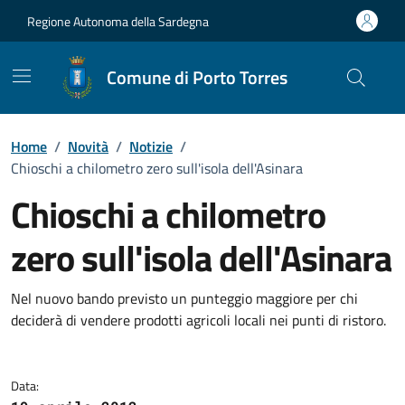
Vai ai contenuti
Vai al Footer
Regione Autonoma della Sardegna
Comune di Porto Torres
Home
/
Novità
/
Notizie
/
Chioschi a chilometro zero sull'isola dell'Asinara
Chioschi a chilometro
zero sull'isola dell'Asinara
Dettagli della notizia
Nel nuovo bando previsto un punteggio maggiore per chi
deciderà di vendere prodotti agricoli locali nei punti di ristoro.
Data: