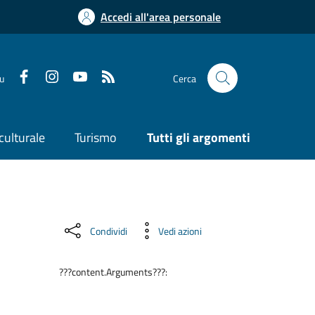
Accedi all'area personale
su
Cerca
culturale
Turismo
Tutti gli argomenti
Condividi
Vedi azioni
???content.Arguments???: