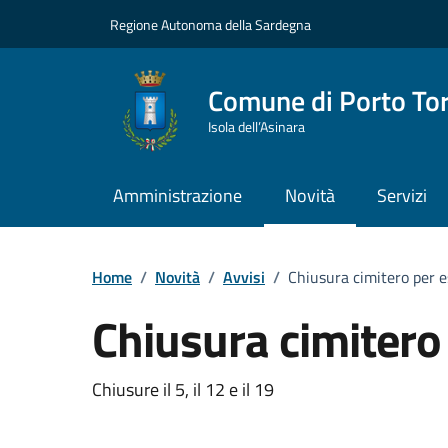
Vai ai contenuti
Vai al Footer
Regione Autonoma della Sardegna
Comune di Porto To
Isola dell’Asinara
Amministrazione
Novità
Servizi
Home
/
Novità
/
Avvisi
/
Chiusura cimitero per 
Chiusura cimitero
Dettagli della notizia
Chiusure il 5, il 12 e il 19