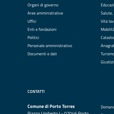
Organi di governo
Educazi
Aree amministrative
Salute,
Uffici
Vita la
Enti e fondazioni
Mobilità
Politici
Catasto
Personale amministrativo
Anagraf
Documenti e dati
Turism
Giustiz
CONTATTI
Comune di Porto Torres
Domand
Piazza Umberto I - 07046 Porto