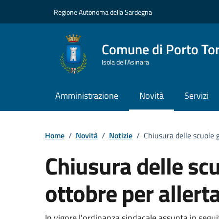
Vai ai contenuti
Vai al Footer
Regione Autonoma della Sardegna
Comune di Porto To
Isola dell’Asinara
Amministrazione
Novità
Servizi
Home
/
Novità
/
Notizie
/
Chiusura delle scuole 
Chiusura delle scu
ottobre per aller
In vigore l'ordinanza sindacale assunta in seguito