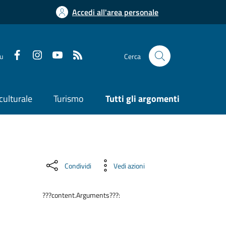
Accedi all'area personale
su
Cerca
culturale
Turismo
Tutti gli argomenti
Condividi
Vedi azioni
???content.Arguments???: