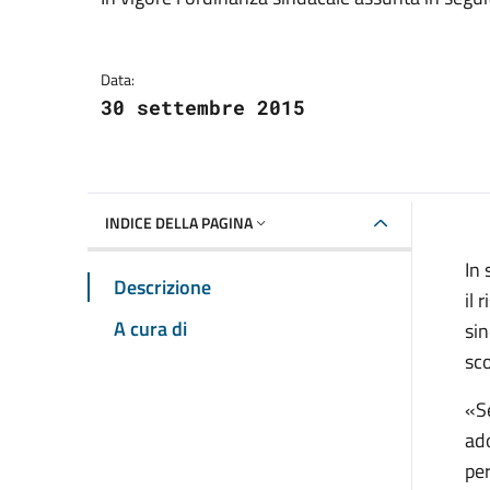
Dettagli della notizia
Data:
30 settembre 2015
INDICE DELLA PAGINA
In 
Descrizione
il 
A cura di
sin
sco
«Se
ad
per