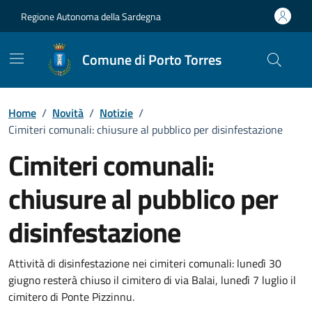
Vai ai contenuti
Vai al Footer
Regione Autonoma della Sardegna
Comune di Porto Torres
Home
/
Novità
/
Notizie
/
Cimiteri comunali: chiusure al pubblico per disinfestazione
Cimiteri comunali:
chiusure al pubblico per
disinfestazione
Dettagli della notizia
Attività di disinfestazione nei cimiteri comunali: lunedì 30
giugno resterà chiuso il cimitero di via Balai, lunedì 7 luglio il
cimitero di Ponte Pizzinnu.