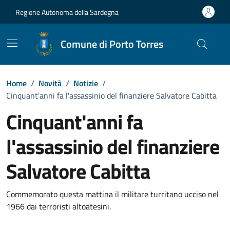
Vai ai contenuti
Vai al Footer
Regione Autonoma della Sardegna
Comune di Porto Torres
Home
/
Novità
/
Notizie
/
Cinquant'anni fa l'assassinio del finanziere Salvatore Cabitta
Cinquant'anni fa
l'assassinio del finanziere
Salvatore Cabitta
Dettagli della notizia
Commemorato questa mattina il militare turritano ucciso nel
1966 dai terroristi altoatesini.