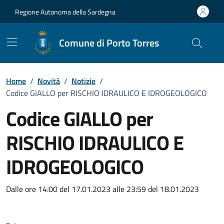
Vai ai contenuti
Vai al Footer
Regione Autonoma della Sardegna
Comune di Porto Torres
Home
/
Novità
/
Notizie
/
Codice GIALLO per RISCHIO IDRAULICO E IDROGEOLOGICO
Codice GIALLO per
RISCHIO IDRAULICO E
IDROGEOLOGICO
Dettagli della notizia
Dalle ore 14:00 del 17.01.2023 alle 23:59 del 18.01.2023