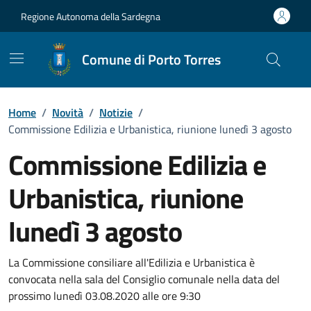
Vai ai contenuti
Vai al Footer
Regione Autonoma della Sardegna
Comune di Porto Torres
Home
/
Novità
/
Notizie
/
Commissione Edilizia e Urbanistica, riunione lunedì 3 agosto
Commissione Edilizia e
Urbanistica, riunione
lunedì 3 agosto
Dettagli della notizia
La Commissione consiliare all'Edilizia e Urbanistica è
convocata nella sala del Consiglio comunale nella data del
prossimo lunedì 03.08.2020 alle ore 9:30