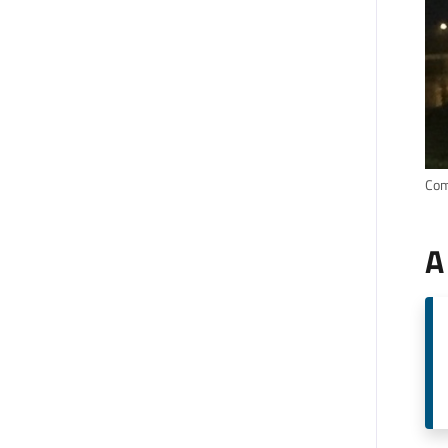
Comp
A