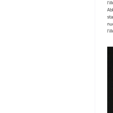
l’i
Abb
sta
nuo
l’i