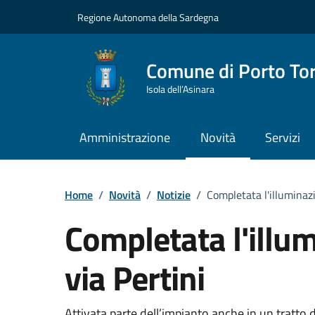
Vai ai contenuti
Vai al Footer
Regione Autonoma della Sardegna
Comune di Porto To
Isola dell’Asinara
Amministrazione
Novità
Servizi
Home
/
Novità
/
Notizie
/
Completata l'illuminazi
Completata l'illu
via Pertini
Attivata parte dell’impianto anche in un tratto 