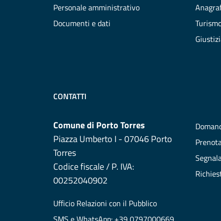
Personale amministrativo
Anagraf
Documenti e dati
Turism
Giustiz
CONTATTI
Comune di Porto Torres
Domand
Piazza Umberto I - 07046 Porto
Prenot
Torres
Segnala
Codice fiscale / P. IVA:
Richies
00252040902
Ufficio Relazioni con il Pubblico
SMS e WhatsApp: +39 0797000669