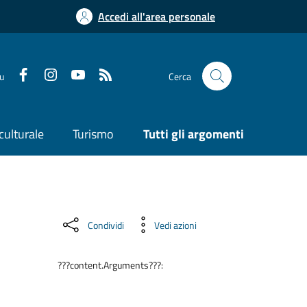
Accedi all'area personale
su
Cerca
culturale
Turismo
Tutti gli argomenti
Condividi
Vedi azioni
???content.Arguments???: