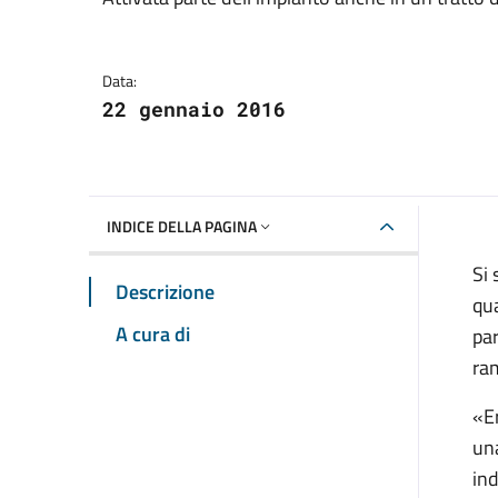
Dettagli della notizia
Data:
22 gennaio 2016
INDICE DELLA PAGINA
Si 
Descrizione
qua
A cura di
par
ra
«Er
un
ind