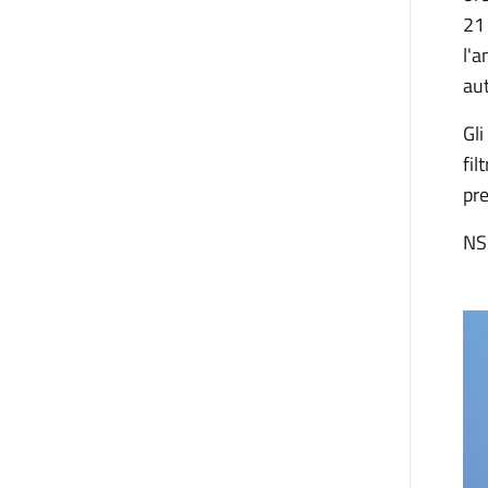
21 
l'a
aut
Gli
fil
pre
NS