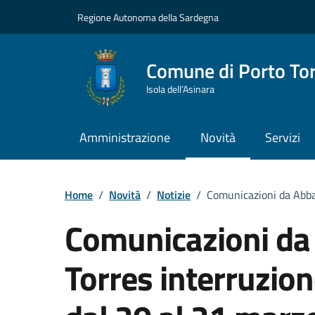
Vai ai contenuti
Vai al Footer
Regione Autonoma della Sardegna
Comune di Porto To
Isola dell’Asinara
Amministrazione
Novità
Servizi
Home
/
Novità
/
Notizie
/
Comunicazioni da Abba
Comunicazioni da
Torres interruzio