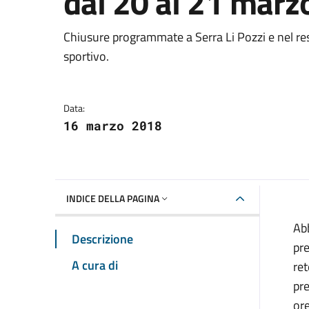
dal 20 al 21 marz
Dettagli della notizia
Chiusure programmate a Serra Li Pozzi e nel re
sportivo.
Data:
16 marzo 2018
INDICE DELLA PAGINA
Ab
Descrizione
pre
A cura di
ret
pre
ore