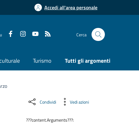
Accedi all'area personale
su
Cerca
culturale
Turismo
Tutti gli argomenti
arzo
Condividi
Vedi azioni
???content.Arguments???: