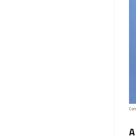
Com
A