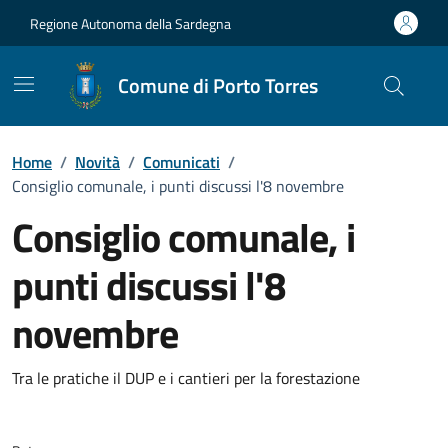
Vai ai contenuti
Vai al Footer
Regione Autonoma della Sardegna
Comune di Porto Torres
Home
/
Novità
/
Comunicati
/
Consiglio comunale, i punti discussi l'8 novembre
Consiglio comunale, i
punti discussi l'8
novembre
Dettagli della notizia
Tra le pratiche il DUP e i cantieri per la forestazione