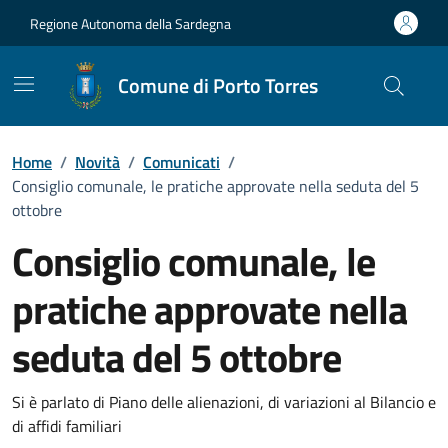
Vai ai contenuti
Vai al Footer
Regione Autonoma della Sardegna
Comune di Porto Torres
Home
/
Novità
/
Comunicati
/
Consiglio comunale, le pratiche approvate nella seduta del 5
ottobre
Consiglio comunale, le
pratiche approvate nella
seduta del 5 ottobre
Dettagli della notizia
Si è parlato di Piano delle alienazioni, di variazioni al Bilancio e
di affidi familiari