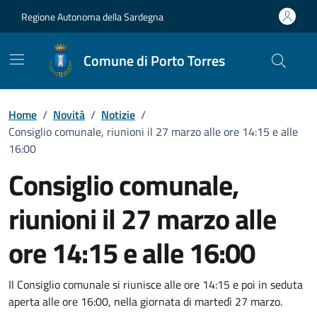
Vai ai contenuti
Vai al Footer
Regione Autonoma della Sardegna
Comune di Porto Torres
Home
/
Novità
/
Notizie
/
Consiglio comunale, riunioni il 27 marzo alle ore 14:15 e alle
16:00
Consiglio comunale,
riunioni il 27 marzo alle
ore 14:15 e alle 16:00
Dettagli della notizia
Il Consiglio comunale si riunisce alle ore 14:15 e poi in seduta
aperta alle ore 16:00, nella giornata di martedì 27 marzo.