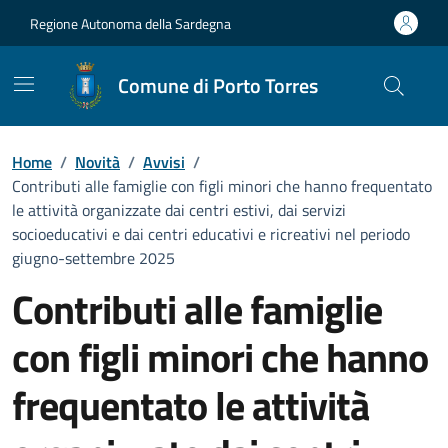
Vai ai contenuti
Vai al Footer
Regione Autonoma della Sardegna
Comune di Porto Torres
Home
/
Novità
/
Avvisi
/
Contributi alle famiglie con figli minori che hanno frequentato
le attività organizzate dai centri estivi, dai servizi
socioeducativi e dai centri educativi e ricreativi nel periodo
giugno-settembre 2025
Contributi alle famiglie
con figli minori che hanno
frequentato le attività