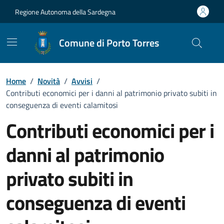
Vai ai contenuti
Vai al Footer
Regione Autonoma della Sardegna
Comune di Porto Torres
Home
/
Novità
/
Avvisi
/
Contributi economici per i danni al patrimonio privato subiti in
conseguenza di eventi calamitosi
Contributi economici per i
danni al patrimonio
privato subiti in
conseguenza di eventi