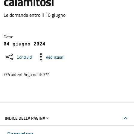
calamitosi
Dettagli della notizia
Le domande entro il 10 giugno
Data:
04 giugno 2024
Condividi
Vedi azioni
???content.Arguments???:
INDICE DELLA PAGINA