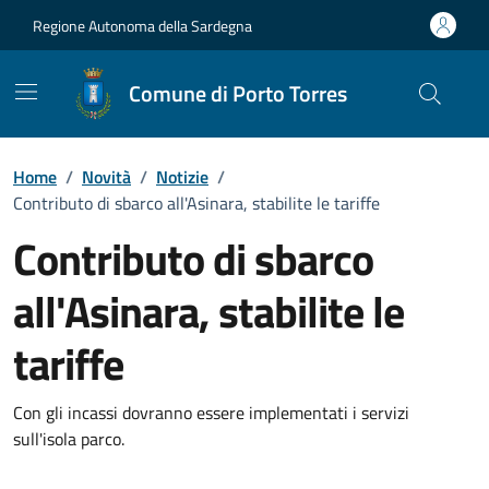
Vai ai contenuti
Vai al Footer
Regione Autonoma della Sardegna
Comune di Porto Torres
Home
/
Novità
/
Notizie
/
Contributo di sbarco all'Asinara, stabilite le tariffe
Contributo di sbarco
all'Asinara, stabilite le
tariffe
Dettagli della notizia
Con gli incassi dovranno essere implementati i servizi
sull'isola parco.