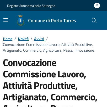
Vai ai contenuti
Vai al Footer
Regione Autonoma della Sardegna
Comune di Porto Torres
Home
/
Novità
/
Avvisi
/
Convocazione Commissione Lavoro, Attività Produttive,
Artigianato, Commercio, Agricoltura, Pesca, Innovazione
Convocazione
Commissione Lavoro,
Attività Produttive,
Artigianato, Commercio,