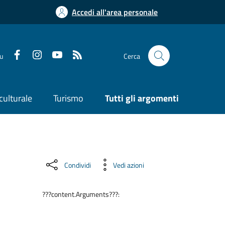
Accedi all'area personale
su
Cerca
culturale
Turismo
Tutti gli argomenti
Condividi
Vedi azioni
???content.Arguments???: