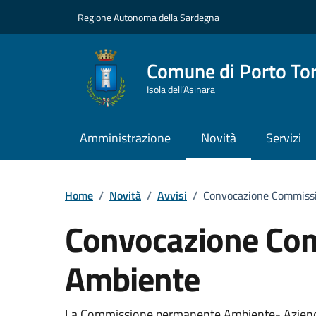
Vai ai contenuti
Vai al Footer
Regione Autonoma della Sardegna
Comune di Porto To
Isola dell’Asinara
Amministrazione
Novità
Servizi
Home
/
Novità
/
Avvisi
/
Convocazione Commissi
Convocazione Com
Ambiente
La Commissione permanente Ambiente- Aziende e