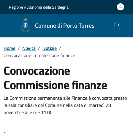
Vai ai contenuti
Vai al Footer
Regione Autonoma della Sardegna
Comune di Porto Torres
Home
/
Novità
/
Notizie
/
Convocazione Commissione finanze
Convocazione
Commissione finanze
Dettagli della notizia
La Commissione permanente alle Finanze è convocata presso
la sala consiliare del Comune nella data di martedì 28
novembre alle ore 11.00