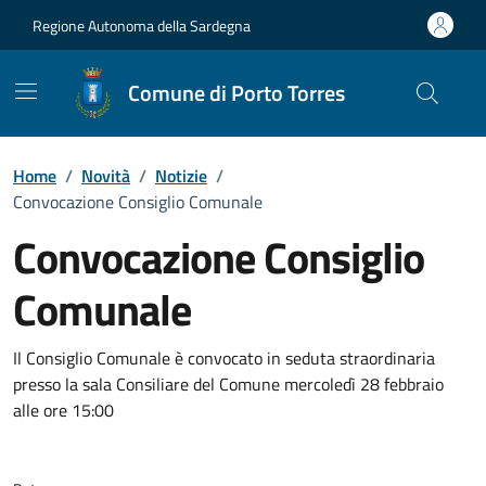
Vai ai contenuti
Vai al Footer
Regione Autonoma della Sardegna
Comune di Porto Torres
Home
/
Novità
/
Notizie
/
Convocazione Consiglio Comunale
Convocazione Consiglio
Comunale
Dettagli della notizia
Il Consiglio Comunale è convocato in seduta straordinaria
presso la sala Consiliare del Comune mercoledì 28 febbraio
alle ore 15:00