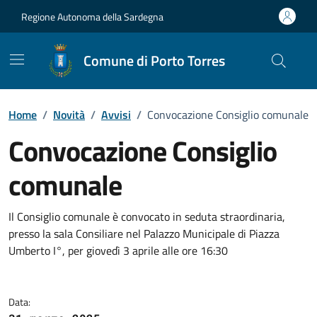
Vai ai contenuti
Vai al Footer
Regione Autonoma della Sardegna
Comune di Porto Torres
Home
/
Novità
/
Avvisi
/
Convocazione Consiglio comunale
Convocazione Consiglio
comunale
Dettagli della notizia
Il Consiglio comunale è convocato in seduta straordinaria,
presso la sala Consiliare nel Palazzo Municipale di Piazza
Umberto I°, per giovedì 3 aprile alle ore 16:30
Data: