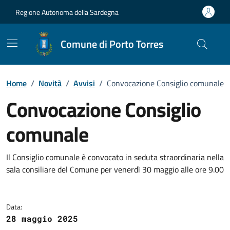
Vai ai contenuti
Vai al Footer
Regione Autonoma della Sardegna
Comune di Porto Torres
Home
/
Novità
/
Avvisi
/
Convocazione Consiglio comunale
Convocazione Consiglio
comunale
Dettagli della notizia
Il Consiglio comunale è convocato in seduta straordinaria nella
sala consiliare del Comune per venerdì 30 maggio alle ore 9.00
Data:
28 maggio 2025