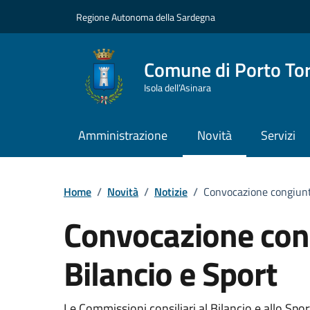
Vai ai contenuti
Vai al Footer
Regione Autonoma della Sardegna
Comune di Porto To
Isola dell’Asinara
Amministrazione
Novità
Servizi
Home
/
Novità
/
Notizie
/
Convocazione congiunt
Convocazione con
Bilancio e Sport
Le Commissioni consiliari al Bilancio e allo Sp