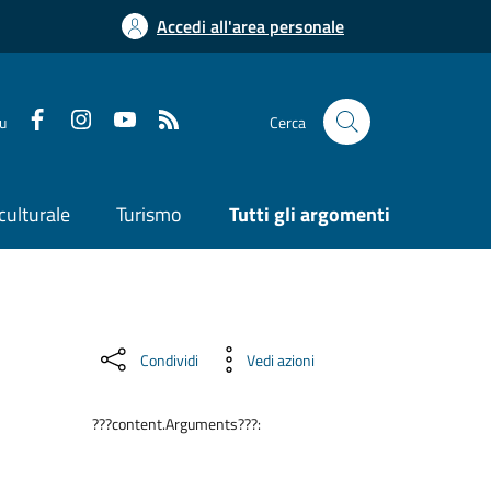
Accedi all'area personale
su
Cerca
culturale
Turismo
Tutti gli argomenti
Condividi
Vedi azioni
???content.Arguments???: