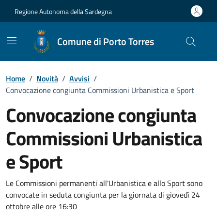
Vai ai contenuti
Vai al Footer
Regione Autonoma della Sardegna
Comune di Porto Torres
Home
/
Novità
/
Avvisi
/
Convocazione congiunta Commissioni Urbanistica e Sport
Convocazione congiunta
Commissioni Urbanistica
e Sport
Dettagli della notizia
Le Commissioni permanenti all'Urbanistica e allo Sport sono
convocate in seduta congiunta per la giornata di giovedì 24
ottobre alle ore 16:30