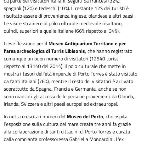
da parte dei visitatori italiani, seguiti da francesi (32%),
spagnoli (12%) e tedeschi (10%). Il restante 12% dei turisti è
risultato essere di provenienza inglese, olandese e altri paesi.
Le visite straniere al polo culturale medievale risultano,
quindi, superiori a quelle italiane (66% rispetto al 34%).
Lieve flessione per il
Museo Antiquarium Turritano e per
l’area archeologica di Turris Libisonis
, che hanno registrato
comunque un buon numero di visitatori (12540 turisti
rispetto ai 13140 del 2014). Il polo culturale che mette in
mostra i tesori dell’età imperale di Porto Torres è stato visitato
da tanti italiani (76%), mentre il resto dei visitatori è arrivato
soprattutto da Spagna, Francia e Germania, anche se non
sono mancati gli accessi delle persone provenienti da Olanda,
Irlanda, Svizzera e altri paesi europei ed extraeuropei.
In netta crescita i numeri del
Museo del Porto
, che ospita
l’esposizione sulla cultura del mare creata tre anni fa grazie
alla collaborazione di tanti cittadini di Porto Torres e curata
dalla compianta professoressa Gabriella Mondardini. L’ex