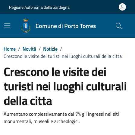
Vai ai contenuti
Vai al Footer
Regione Autonoma della Sardegna
Comune di Porto Torres
Home
/
Novità
/
Notizie
/
Crescono le visite dei turisti nei luoghi culturali della citta
Crescono le visite dei
turisti nei luoghi culturali
della citta
Dettagli della notizia
Aumentano complessivamente del 7% gli ingressi nei siti
monumentali, museali e archeologici.