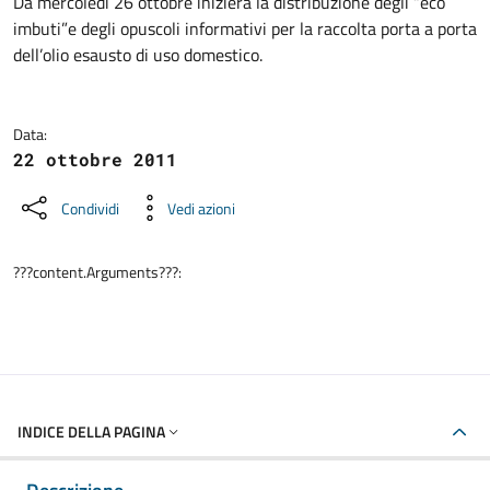
Dettagli della notizia
Da mercoledì 26 ottobre inizierà la distribuzione degli “eco
imbuti”e degli opuscoli informativi per la raccolta porta a porta
dell’olio esausto di uso domestico.
Data:
22 ottobre 2011
Condividi
Vedi azioni
???content.Arguments???:
INDICE DELLA PAGINA