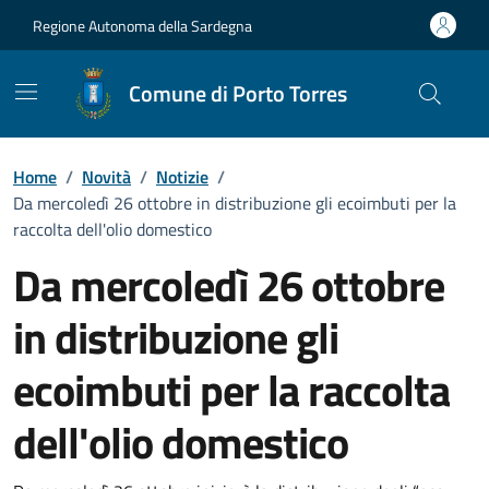
Vai ai contenuti
Vai al Footer
Regione Autonoma della Sardegna
Comune di Porto Torres
Home
/
Novità
/
Notizie
/
Da mercoledì 26 ottobre in distribuzione gli ecoimbuti per la
raccolta dell'olio domestico
Da mercoledì 26 ottobre
in distribuzione gli
ecoimbuti per la raccolta
dell'olio domestico