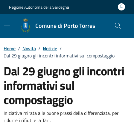
Vai ai contenuti
Vai al Footer
Regione Autonoma della Sardegna
Comune di Porto Torres
Home
/
Novità
/
Notizie
/
Dal 29 giugno gli incontri informativi sul compostaggio
Dal 29 giugno gli incontri
informativi sul
compostaggio
Dettagli della notizia
Iniziativa mirata alle buone prassi della differenziata, per
ridurre i rifiuti e la Tari.