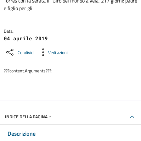
Torres con la serata il “Giro del mondo a vela, 217 giorni: padre
e figlio per gli
Data:
04 aprile 2019
Condividi
Vedi azioni
???content.Arguments???:
INDICE DELLA PAGINA
Descrizione