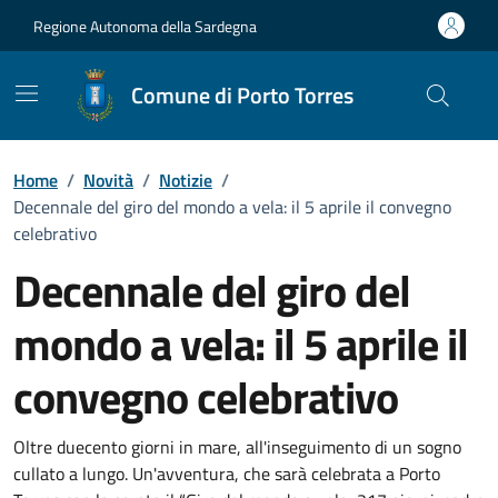
Vai ai contenuti
Vai al Footer
Regione Autonoma della Sardegna
Comune di Porto Torres
Home
/
Novità
/
Notizie
/
Decennale del giro del mondo a vela: il 5 aprile il convegno
celebrativo
Decennale del giro del
mondo a vela: il 5 aprile il
convegno celebrativo
Dettagli della notizia
Oltre duecento giorni in mare, all'inseguimento di un sogno
cullato a lungo. Un'avventura, che sarà celebrata a Porto