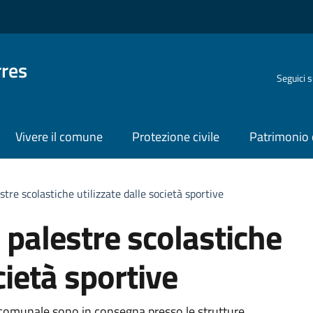
rres
Seguici 
Vivere il comune
Protezione civile
Patrimonio 
estre scolastiche utilizzate dalle società sportive
e palestre scolastiche
cietà sportive
 comunale sono in consegna presso le strutture.