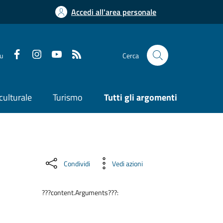
Accedi all'area personale
su
Cerca
culturale
Turismo
Tutti gli argomenti
Condividi
Vedi azioni
???content.Arguments???: