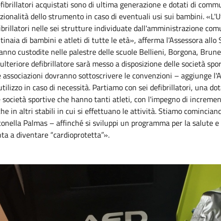
efibrillatori acquistati sono di ultima generazione e dotati di commu
zionalità dello strumento in caso di eventuali usi sui bambini. «L'
ibrillatori nelle sei strutture individuate dall'amministrazione com
tinaia di bambini e atleti di tutte le età», afferma l'Assessora all
anno custodite nelle palestre delle scuole Bellieni, Borgona, Brun
ulteriore defibrillatore sarà messo a disposizione delle società spo
 associazioni dovranno sottoscrivere le convenzioni – aggiunge l'A
'utilizzo in caso di necessità. Partiamo con sei defibrillatori, una 
e società sportive che hanno tanti atleti, con l'impegno di increm
he in altri stabili in cui si effettuano le attività. Stiamo comincian
onella Palmas – affinché si sviluppi un programma per la salute e p
ta a diventare “cardioprotetta”».