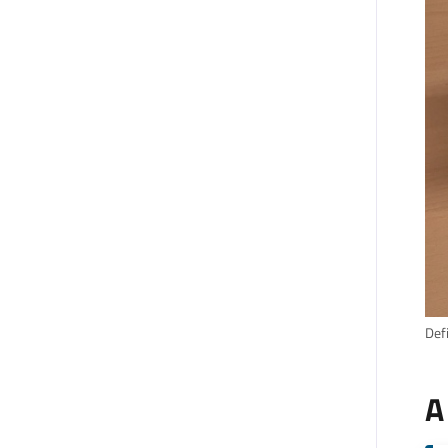
Defi
A