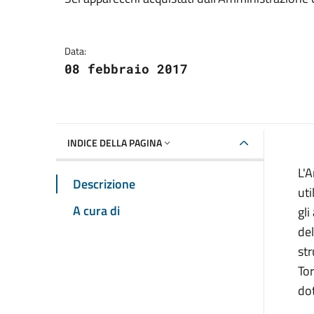
Dettagli della notizia
Data:
08 febbraio 2017
INDICE DELLA PAGINA
L'A
Descrizione
uti
A cura di
gli
del
str
Tor
dot