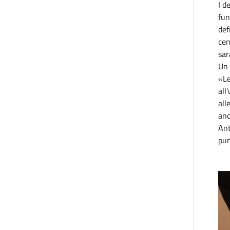
I d
fun
def
cen
sar
Un 
«Le
all
all
anc
Ant
pun