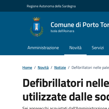
Vai ai contenuti
Vai al Footer
Regione Autonoma della Sardegna
Comune di Porto To
Isola dell’Asinara
Amministrazione
Novità
Servizi
Home
/
Novità
/
Notizie
/
Defibrillatori nelle pal
Defibrillatori nell
utilizzate dalle so
Sei apparecchi acquistati dall'Amministrazione