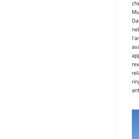
che
Mul
Dav
nel
l’a
ava
app
rev
rel
rin
ant