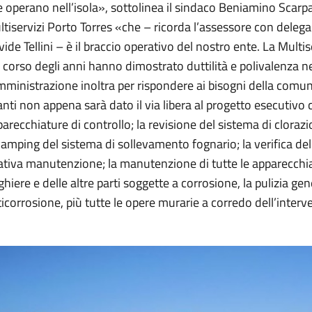
 operano nell’isola», sottolinea il sindaco Beniamino Scarpa.
tiservizi Porto Torres «che – ricorda l’assessore con delega 
ide Tellini – è il braccio operativo del nostro ente. La Mult
 corso degli anni hanno dimostrato duttilità e polivalenza n
mministrazione inoltra per rispondere ai bisogni della comuni
nti non appena sarà dato il via libera al progetto esecutivo ci
arecchiature di controllo; la revisione del sistema di clorazi
amping del sistema di sollevamento fognario; la verifica dell
ativa manutenzione; la manutenzione di tutte le apparecchiatu
ghiere e delle altre parti soggette a corrosione, la pulizia ge
icorrosione, più tutte le opere murarie a corredo dell’interv