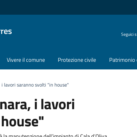
rres
Seguici 
Vivere il comune
Protezione civile
Patrimonio 
 i lavori saranno svolti "in house"
nara, i lavori
n house"
à la manutenzione dell’impianto di Cala d’Oliva.