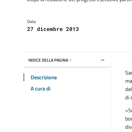
Dettagli della notizia
Data:
27 dicembre 2013
INDICE DELLA PAGINA
Sar
Descrizione
man
A cura di
del
di 
«So
bor
div