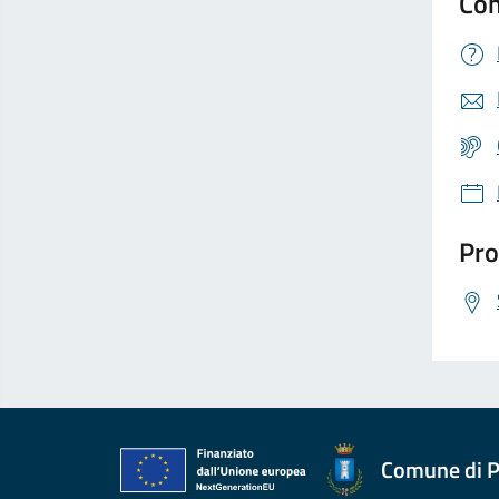
Con
Pro
Comune di P