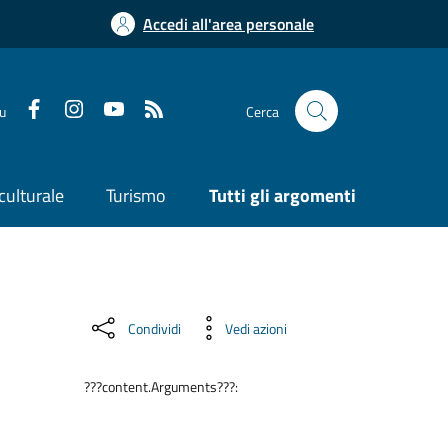
Accedi all'area personale
su
Cerca
culturale
Turismo
Tutti gli argomenti
Condividi
Vedi azioni
???content.Arguments???: