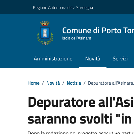
Vai ai contenuti
Vai al Footer
Regione Autonoma della Sardegna
Comune di Porto To
Isola dell’Asinara
Amministrazione
Novità
Servizi
Home
/
Novità
/
Notizie
/
Depuratore all'Asinara,
Depuratore all'Asi
saranno svolti "i
Dopo la redazione del progetto esecutivo partir