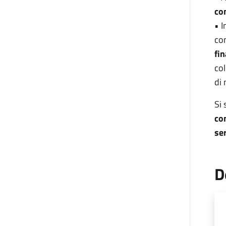
co
• I
con
fin
col
di 
Si 
con
ser
D