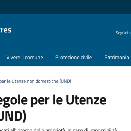
rres
Seguici 
Vivere il comune
Protezione civile
Patrimonio 
e per le Utenze non domestiche (UND)
regole per le Utenze
(UND)
ocati all'interno delle proprietà. In caso di impossibilità