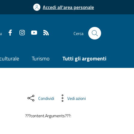
Accedi all'area personale
su
Cerca
culturale
Turismo
Tutti gli argomenti
Condividi
Vedi azioni
???content.Arguments???: