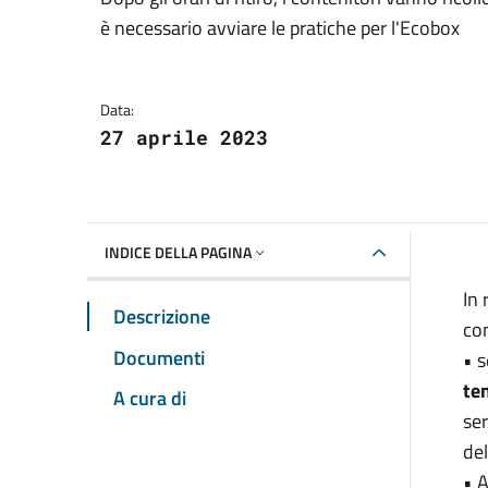
Dettagli della notizia
è necessario avviare le pratiche per l'Ecobox
Data:
27 aprile 2023
INDICE DELLA PAGINA
In 
Descrizione
con
Documenti
• s
ten
A cura di
ser
del
• 