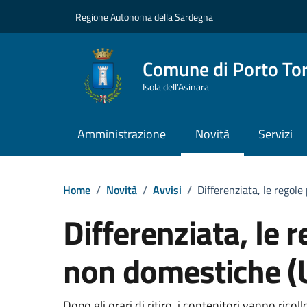
Vai ai contenuti
Vai al Footer
Regione Autonoma della Sardegna
Comune di Porto To
Isola dell’Asinara
Amministrazione
Novità
Servizi
Home
/
Novità
/
Avvisi
/
Differenziata, le regol
Differenziata, le 
non domestiche 
Dopo gli orari di ritiro, i contenitori vanno ricoll