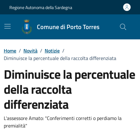
Vai ai contenuti
Vai al Footer
Regione Autonoma della Sardegna
Comune di Porto Torres
Home
/
Novità
/
Notizie
/
Diminuisce la percentuale della raccolta differenziata
Diminuisce la percentuale
della raccolta
differenziata
Dettagli della notizia
L'assessore Amato: "Conferimenti corretti o perdiamo la
premialità"