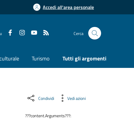
Accedi all'area personale
su
Cerca
culturale
Turismo
Tutti gli argomenti
Condividi
Vedi azioni
???content.Arguments???: