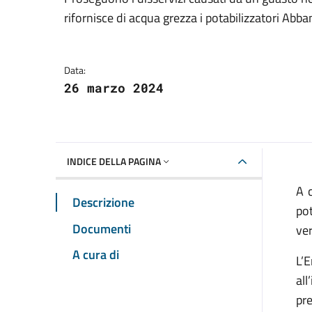
Dettagli della notizia
rifornisce di acqua grezza i potabilizzatori Abba
Data:
26 marzo 2024
INDICE DELLA PAGINA
A 
Descrizione
pot
Documenti
ver
A cura di
L’
al
pre