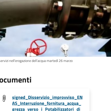
servizi nell’erogazione dell’acqua martedì 26 marzo
ocumenti
signed_Disservizio_improvviso_EN
AS_Interruzione_fornitura_acqua_
grezza_verso_i_Potabilizzatori_di_