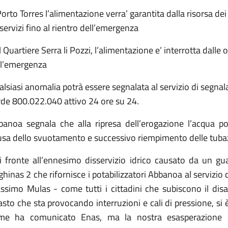
orto Torres l’alimentazione verra’ garantita dalla risorsa de
servizi fino al rientro dell’emergenza
 Quartiere Serra li Pozzi, l’alimentazione e’ interrotta dalle 
ll’emergenza
lsiasi anomalia potrà essere segnalata al servizio di segna
rde 800.022.040 attivo 24 ore su 24.
banoa segnala che alla ripresa dell’erogazione l’acqua p
usa dello svuotamento e successivo riempimento delle tubaz
i fronte all’ennesimo disservizio idrico causato da un gua
hinas 2 che rifornisce i potabilizzatori Abbanoa al servizio
ssimo Mulas - come tutti i cittadini che subiscono il disa
sto che sta provocando interruzioni e cali di pressione, si è
me ha comunicato Enas, ma la nostra esasperazione si