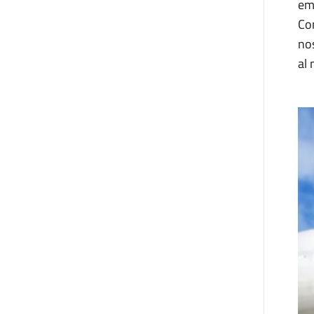
em
Co
nos
al 