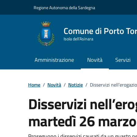
Vai ai contenuti
Vai al Footer
Regione Autonoma della Sardegna
Comune di Porto To
Isola dell’Asinara
Amministrazione
Novità
Servizi
Home
/
Novità
/
Notizie
/
Disservizi nell’erogaz
Disservizi nell’er
martedì 26 marzo
Proseguono i disservizi causati da un guasto ne