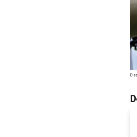
Dis
D