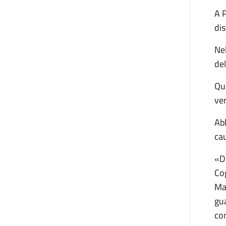
A P
dis
Nel
de
Qua
ve
Ab
ca
«D
Cog
Ma
gua
co