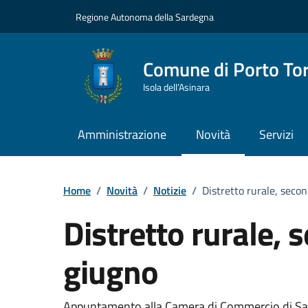
Vai ai contenuti
Vai al Footer
Regione Autonoma della Sardegna
Comune di Porto To
Isola dell’Asinara
Amministrazione
Novità
Servizi
Home
/
Novità
/
Notizie
/
Distretto rurale, secon
Distretto rurale, 
giugno
Appuntamento alla Camera di Commercio di Sa