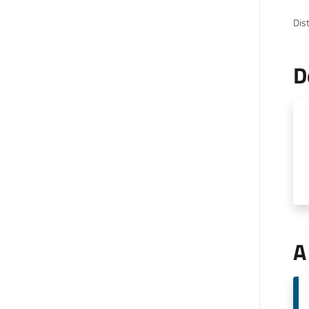
Dist
D
A