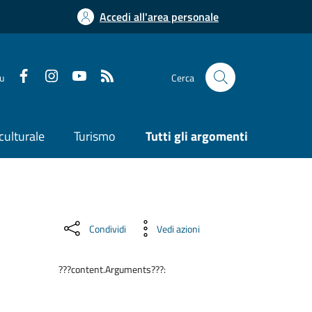
Accedi all'area personale
su
Cerca
culturale
Turismo
Tutti gli argomenti
Condividi
Vedi azioni
???content.Arguments???: