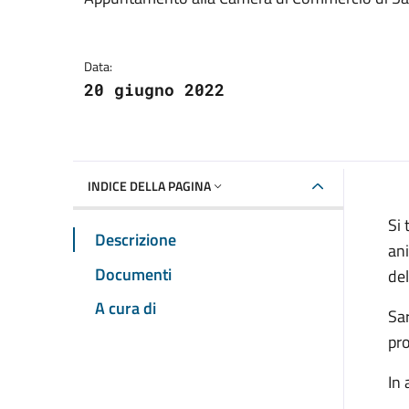
Dettagli della notizia
Data:
20 giugno 2022
INDICE DELLA PAGINA
Si 
Descrizione
ani
Documenti
del
A cura di
Sar
pro
In 