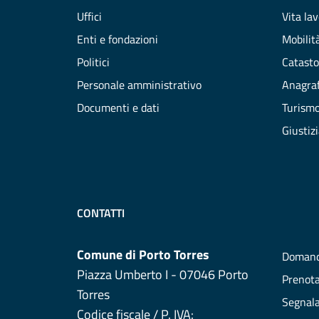
Uffici
Vita la
Enti e fondazioni
Mobilità
Politici
Catasto
Personale amministrativo
Anagraf
Documenti e dati
Turism
Giustiz
CONTATTI
Comune di Porto Torres
Domand
Piazza Umberto I - 07046 Porto
Prenot
Torres
Segnala
Codice fiscale / P. IVA: