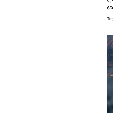
ver
650
Tut