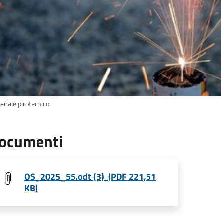
eriale pirotecnico
ocumenti
OS_2025_55.odt (3) (PDF 221,51
KB)