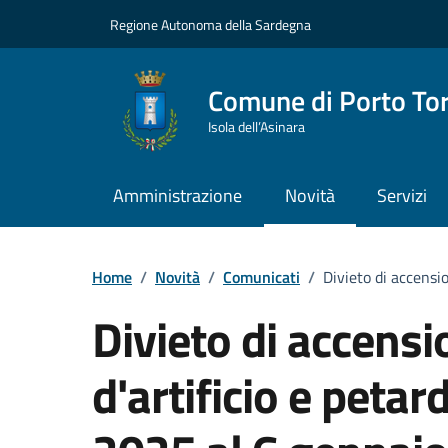
Vai ai contenuti
Vai al Footer
Regione Autonoma della Sardegna
Comune di Porto To
Isola dell’Asinara
Amministrazione
Novità
Servizi
Home
/
Novità
/
Comunicati
/
Divieto di accensi
Divieto di accensi
d'artificio e peta