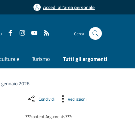
Accedi all'area personale
su
Cerca
culturale
Turismo
Tutti gli argomenti
 6 gennaio 2026
Condividi
Vedi azioni
???content.Arguments???: