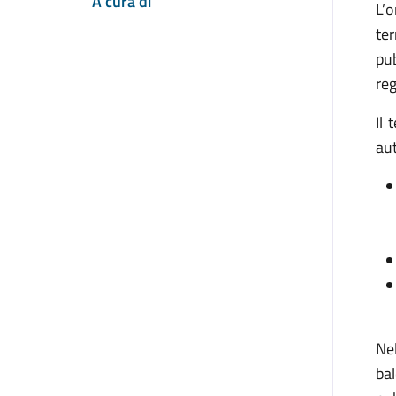
A cura di
L’o
te
pub
reg
Il 
aut
Ne
bal