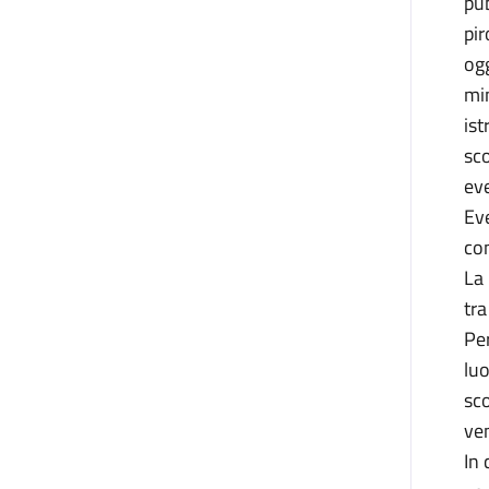
pub
pir
ogg
min
ist
sc
eve
Ev
com
La
tra
Per
luo
sco
ven
In 