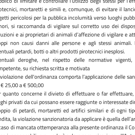
blico di limitare e controllare l'utilizzo degli stessi per l'e
otecnici, mortaretti e simili e, comunque, di evitare il lancio
etti pericolosi per la pubblica incolumità verso luoghi pubbli
ori, si raccomanda di vigilare sul corretto uso dei disposit
ruzioni e ai proprietari di animali d’affezione di vigilare e a
oppi non causi danni alle persone e agli stessi animali.
ntuali petardi, botti o altri prodotti pirotecnici inesplosi.
entuali deroghe, nel rispetto delle normative vigenti,
petente, su richiesta scritta e motivata
 violazione dell'ordinanza comporta l’applicazione delle s
 € 25,00 a € 500,00
 quanto concerne il divieto di effettuare o far effettuare
ghi privati da cui possano essere raggiunte o interessate di
ppio di petardi, mortaretti ed artifici similari e di ogni t
dita, la violazione sanzionatoria da applicare è quella dell’
caso di mancata ottemperanza alla presente ordinanza il Co