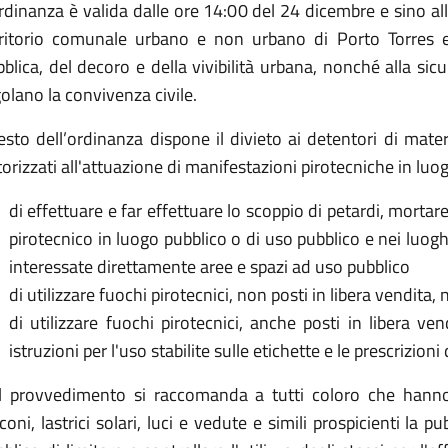
rdinanza è valida dalle ore 14:00 del 24 dicembre e sino al
rritorio comunale urbano e non urbano di Porto Torres ed 
blica, del decoro e della vivibilità urbana, nonché alla si
olano la convivenza civile.
testo dell’ordinanza dispone il divieto ai detentori di mater
orizzati all'attuazione di manifestazioni pirotecniche in luog
di effettuare e far effettuare lo scoppio di petardi, mortarett
pirotecnico in luogo pubblico o di uso pubblico e nei luog
interessate direttamente aree e spazi ad uso pubblico
di utilizzare fuochi pirotecnici, non posti in libera vendita, 
di utilizzare fuochi pirotecnici, anche posti in libera ven
istruzioni per l'uso stabilite sulle etichette e le prescrizioni
l provvedimento si raccomanda a tutti coloro che hanno la
coni, lastrici solari, luci e vedute e simili prospicienti la 