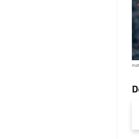
mat
D