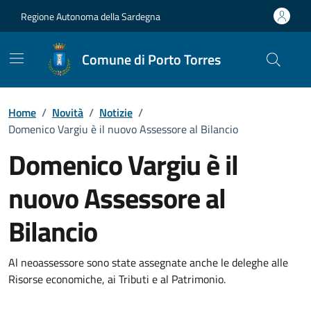
Vai ai contenuti
Vai al Footer
Regione Autonoma della Sardegna
Comune di Porto Torres
Home
/
Novità
/
Notizie
/
Domenico Vargiu è il nuovo Assessore al Bilancio
Domenico Vargiu è il
nuovo Assessore al
Bilancio
Dettagli della notizia
Al neoassessore sono state assegnate anche le deleghe alle
Risorse economiche, ai Tributi e al Patrimonio.