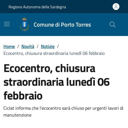
Vai ai contenuti
Vai al Footer
Regione Autonoma della Sardegna
Comune di Porto Torres
Home
/
Novità
/
Notizie
/
Ecocentro, chiusura straordinaria lunedì 06 febbraio
Ecocentro, chiusura
straordinaria lunedì 06
febbraio
Dettagli della notizia
Ciclat informa che l'ecocentro sarà chiuso per urgenti lavori di
manutenzione