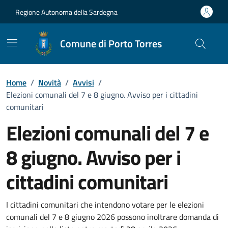
Vai ai contenuti
Vai al Footer
Regione Autonoma della Sardegna
Comune di Porto Torres
Home
/
Novità
/
Avvisi
/
Elezioni comunali del 7 e 8 giugno. Avviso per i cittadini
comunitari
Elezioni comunali del 7 e
8 giugno. Avviso per i
cittadini comunitari
Dettagli della notizia
I cittadini comunitari che intendono votare per le elezioni
comunali del 7 e 8 giugno 2026 possono inoltrare domanda di