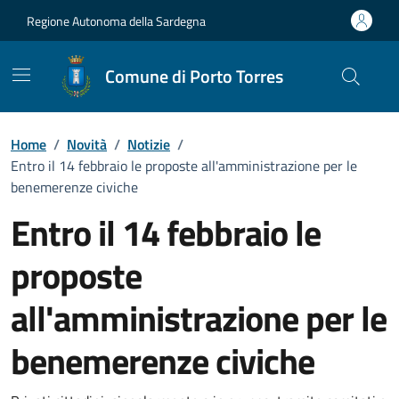
Vai ai contenuti
Vai al Footer
Regione Autonoma della Sardegna
Comune di Porto Torres
Home
/
Novità
/
Notizie
/
Entro il 14 febbraio le proposte all'amministrazione per le
benemerenze civiche
Entro il 14 febbraio le
proposte
all'amministrazione per le
benemerenze civiche