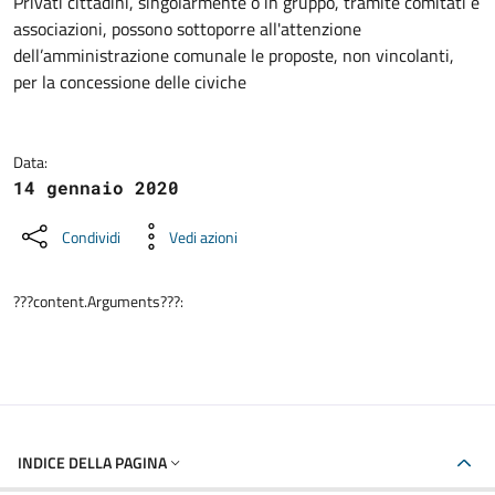
Dettagli della notizia
Privati cittadini, singolarmente o in gruppo, tramite comitati e
associazioni, possono sottoporre all'attenzione
dell’amministrazione comunale le proposte, non vincolanti,
per la concessione delle civiche
Data:
14 gennaio 2020
Condividi
Vedi azioni
???content.Arguments???:
INDICE DELLA PAGINA