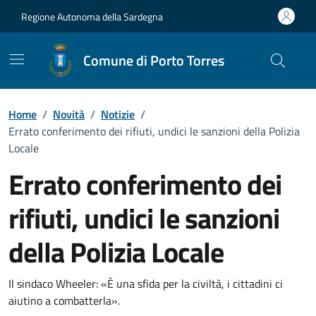
Vai ai contenuti
Vai al Footer
Regione Autonoma della Sardegna
Comune di Porto Torres
Home
/
Novità
/
Notizie
/
Errato conferimento dei rifiuti, undici le sanzioni della Polizia
Locale
Errato conferimento dei
rifiuti, undici le sanzioni
della Polizia Locale
Dettagli della notizia
Il sindaco Wheeler: «È una sfida per la civiltà, i cittadini ci
aiutino a combatterla».