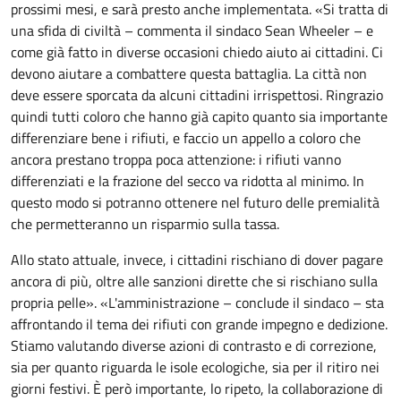
prossimi mesi, e sarà presto anche implementata. «Si tratta di
una sfida di civiltà – commenta il sindaco Sean Wheeler – e
come già fatto in diverse occasioni chiedo aiuto ai cittadini. Ci
devono aiutare a combattere questa battaglia. La città non
deve essere sporcata da alcuni cittadini irrispettosi. Ringrazio
quindi tutti coloro che hanno già capito quanto sia importante
differenziare bene i rifiuti, e faccio un appello a coloro che
ancora prestano troppa poca attenzione: i rifiuti vanno
differenziati e la frazione del secco va ridotta al minimo. In
questo modo si potranno ottenere nel futuro delle premialità
che permetteranno un risparmio sulla tassa.
Allo stato attuale, invece, i cittadini rischiano di dover pagare
ancora di più, oltre alle sanzioni dirette che si rischiano sulla
propria pelle». «L'amministrazione – conclude il sindaco – sta
affrontando il tema dei rifiuti con grande impegno e dedizione.
Stiamo valutando diverse azioni di contrasto e di correzione,
sia per quanto riguarda le isole ecologiche, sia per il ritiro nei
giorni festivi. È però importante, lo ripeto, la collaborazione di