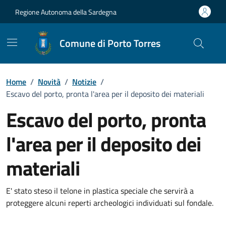
Vai ai contenuti
Vai al Footer
Regione Autonoma della Sardegna
Comune di Porto Torres
Home
/
Novità
/
Notizie
/
Escavo del porto, pronta l'area per il deposito dei materiali
Escavo del porto, pronta
l'area per il deposito dei
materiali
Dettagli della notizia
E' stato steso il telone in plastica speciale che servirà a
proteggere alcuni reperti archeologici individuati sul fondale.