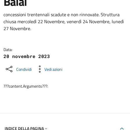
Balai
Dettagli della notizia
concessioni trentennali scadute e non rinnovate. Struttura
chiusa mercoledì 22 Novembre, venerdì 24 Novembre, lunedì
27 Novembre.
Data:
20 novembre 2023
Condividi
Vedi azioni
???content.Arguments???:
INDICE DELLA PAGINA