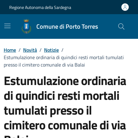
Vai ai contenuti
Vai al Footer
Regione Autonoma della Sardegna
Comune di Porto Torres
Home
/
Novità
/
Notizie
/
Estumulazione ordinaria di quindici resti mortali tumulati
presso il cimitero comunale di via Balai
Estumulazione ordinaria
di quindici resti mortali
tumulati presso il
cimitero comunale di via