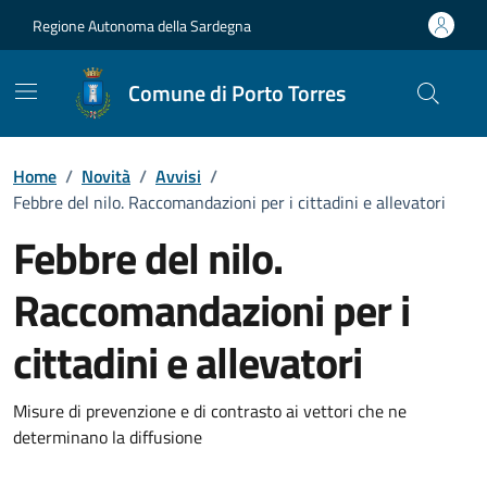
Vai ai contenuti
Vai al Footer
Regione Autonoma della Sardegna
Comune di Porto Torres
Home
/
Novità
/
Avvisi
/
Febbre del nilo. Raccomandazioni per i cittadini e allevatori
Febbre del nilo.
Raccomandazioni per i
cittadini e allevatori
Dettagli della notizia
Misure di prevenzione e di contrasto ai vettori che ne
determinano la diffusione