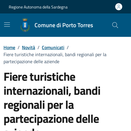
Vai ai contenuti
Vai al Footer
Regione Autonoma della Sardegna
Comune di Porto Torres
Home
/
Novità
/
Comunicati
/
Fiere turistiche internazionali, bandi regionali per la
partecipazione delle aziende
Fiere turistiche
internazionali, bandi
regionali per la
partecipazione delle