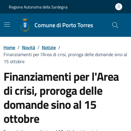
Vai ai contenuti
Vai al Footer
Regione Autonoma della Sardegna
Comune di Porto Torres
Home
/
Novità
/
Notizie
/
Finanziamenti per l'Area di crisi, proroga delle domande sino al
15 ottobre
Finanziamenti per l'Area
di crisi, proroga delle
domande sino al 15
ottobre