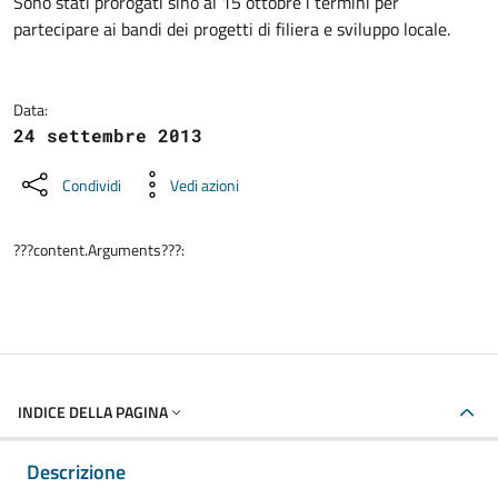
Dettagli della notizia
Sono stati prorogati sino al 15 ottobre i termini per
partecipare ai bandi dei progetti di filiera e sviluppo locale.
Data:
24 settembre 2013
Condividi
Vedi azioni
???content.Arguments???:
INDICE DELLA PAGINA
Descrizione