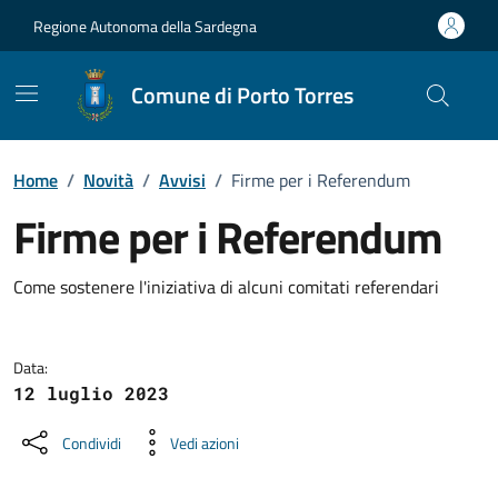
Vai ai contenuti
Vai al Footer
Regione Autonoma della Sardegna
Comune di Porto Torres
Home
/
Novità
/
Avvisi
/
Firme per i Referendum
Firme per i Referendum
Dettagli della notizia
Come sostenere l'iniziativa di alcuni comitati referendari
Data:
12 luglio 2023
Condividi
Vedi azioni