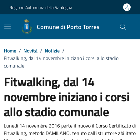
Vai ai contenuti
Vai al Footer
Regione Autonoma della Sardegna
Comune di Porto Torres
Home
/
Novità
/
Notizie
/
Fitwalking, dal 14 novembre iniziano i corsi allo stadio
comunale
Fitwalking, dal 14
novembre iniziano i corsi
allo stadio comunale
Dettagli della notizia
Lunedì 14 novembre 2016 parte il nuovo il Corso Certificato di
Fitwalking, metodo DAMILANO, tenuto dall'istruttore abilitato