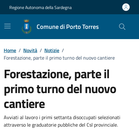
Vai ai contenuti
Vai al Footer
Regione Autonoma della Sardegna
Comune di Porto Torres
Home
/
Novità
/
Notizie
/
Forestazione, parte il primo turno del nuovo cantiere
Forestazione, parte il
primo turno del nuovo
cantiere
Dettagli della notizia
Avviati al lavoro i primi settanta disoccupati selezionati
attraverso le graduatorie pubbliche del Csl provinciale.